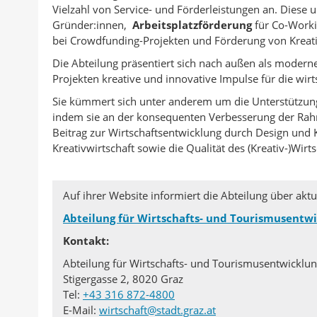
a
d
n
c
Vielzahl von Service- und Förderleistungen an. Dies
r
c
r
k
e
Gründer:innen,
Arbeitsplatzförderung
für Co-Work
:
bei Crowdfunding-Projekten und Förderung von Kreativ
k
u
e
b
a
c
d
o
Die Abteilung präsentiert sich nach außen als moderne
Projekten kreative und innovative Impulse für die wirts
n
k
I
o
A
e
n
k
Sie kümmert sich unter anderem um die Unterstützu
indem sie an der konsequenten Verbesserung der Rahm
u
n
t
t
Beitrag zur Wirtschaftsentwicklung durch Design und K
t
e
e
Kreativwirtschaft sowie die Qualität des (Kreativ-)Wirt
o
i
i
r
l
l
e
e
Auf ihrer Website informiert die Abteilung über akt
n
n
Abteilung für Wirtschafts- und Tourismusentw
Kontakt:
Abteilung für Wirtschafts- und Tourismusentwicklu
Stigergasse 2, 8020 Graz
Tel:
+43 316 872-4800
E-Mail:
wirtschaft@stadt.graz.at