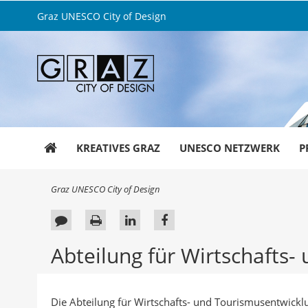
Graz UNESCO City of Design
KREATIVES GRAZ
UNESCO NETZWERK
P
S
Graz UNESCO City of Design
i
e
F
S
A
A
s
e
e
u
u
i
Abteilung für Wirtschafts
n
e
i
f
f
d
d
t
L
F
h
b
e
i
a
i
Die Abteilung für Wirtschafts- und Tourismusentwickl
e