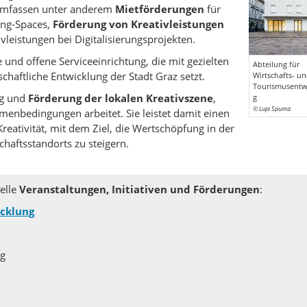
e umfassen unter anderem
Mietförderungen
für
ing-Spaces,
Förderung von Kreativleistungen
leistungen bei Digitalisierungsprojekten.
 und offene Serviceeinrichtung, die mit gezielten
Abteilung für
chaftliche Entwicklung der Stadt Graz setzt.
Wirtschafts- u
Tourismusentw
ng und
Förderung der lokalen Kreativszene
,
g
© Lupi Spuma
enbedingungen arbeitet. Sie leistet damit einen
reativität, mit dem Ziel, die Wertschöpfung in der
schaftsstandorts zu steigern.
uelle
Veranstaltungen, Initiativen und Förderungen
:
icklung
ng