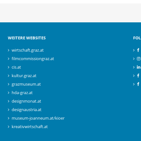
WEITERE WEBSITES
FOL
wirtschaft.graz.at
filmcommissiongraz.at
cis.at
kultur.graz.at
grazmuseum.at
hda-graz.at
designmonat.at
designaustria.at
museum-joanneum.at/kioer
kreativwirtschaft.at