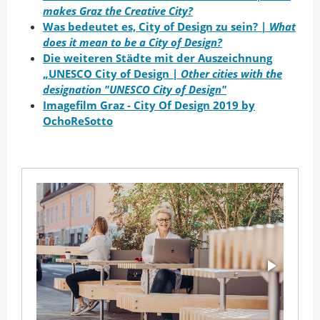
n
I
o
makes Graz the Creative City
?
A
n
k
Was bedeutet es, City of Design zu sein? |
What
u
t
t
does it mean to be a City of Design?
Die weiteren Städte mit der Auszeichnung
t
e
e
„UNESCO City of Design |
Other cities with the
o
i
i
designation "UNESCO City of Design"
r
l
l
Imagefilm Graz - City Of Design 2019 by
e
e
OchoReSotto
n
n